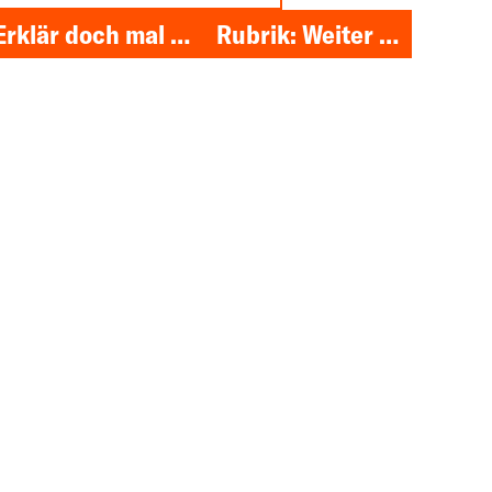
Erklär doch mal …
Rubrik: Weiter …