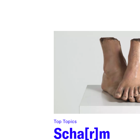
Top Topics
Scha[r]m