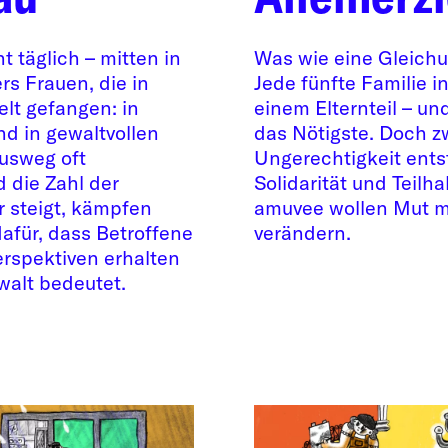
 täglich – mitten in
Was wie eine Gleichung
rs Frauen, die in
Jede fünfte Familie 
elt gefangen: in
einem Elternteil – un
d in gewaltvollen
das Nötigste. Doch 
usweg oft
Ungerechtigkeit entst
 die Zahl der
Solidarität und Tei
r steigt, kämpfen
amuvee wollen Mut m
afür, dass Betroffene
verändern.
rspektiven erhalten
walt bedeutet.