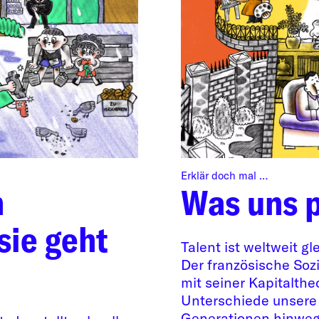
Erklär doch mal …
n
Was uns 
sie geht
Talent ist weltweit gl
Der französische Sozi
mit seiner Kapitalthe
Unterschiede unsere
Generationen hinweg 