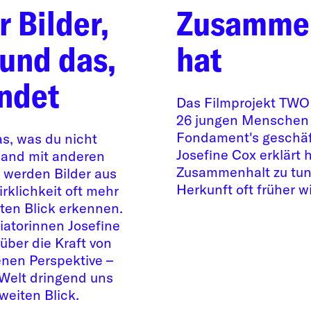
 Bilder,
Zusammen
und das,
hat
indet
Das Filmprojekt TWO
26 jungen Menschen
Fondament's geschäf
as, was du nicht
Josefine Cox erklärt 
hland mit anderen
Zusammenhalt zu tun
 werden Bilder aus
Herkunft oft früher wi
irklichkeit oft mehr
sten Blick erkennen.
iatorinnen Josefine
über die Kraft von
enen Perspektive –
 Welt dringend uns
eiten Blick.