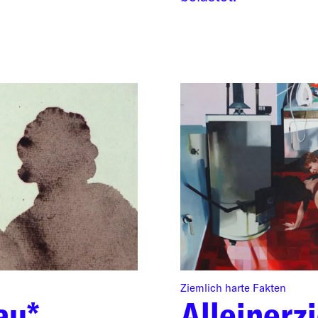
Ziemlich harte Fakten
au*
Alleinerz