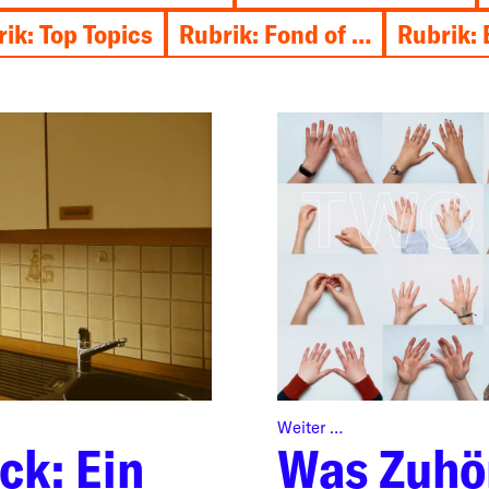
ik: Top Topics
Rubrik: Fond of …
Rubrik: 
Weiter …
ck: Ein
Was Zuhö