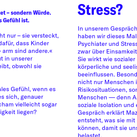
Stress?
et – sondern Würde.
 Gefühl ist.
In unserem Gespräc
ht nur – sie versteckt,
haben wir dieses Mal 
 dafür, dass Kinder
Psychiater und Stres
– arm sind andere.«
zwar über Einsamkeit.
t in unserer
Sie wirkt wie soziale
eibt, obwohl sie
körperliche und seel
beeinflussen. Besond
nicht nur Menschen i
ales Gefühl, wenn es
Risikosituationen, s
s sich, genauer
Menschen — denn Arm
ham vielleicht sogar
soziale Isolation und
gkeit liegen?
Gespräch erklärt Maz
entsteht, was sie mit
können, damit sie un
belastet.